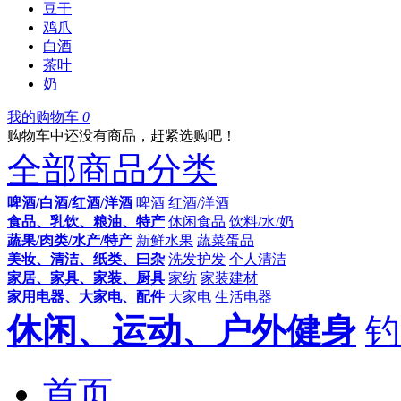
豆干
鸡爪
白酒
茶叶
奶
我的购物车
0
购物车中还没有商品，赶紧选购吧！
全部商品分类
啤酒/白酒/红酒/洋酒
啤酒
红酒/洋酒
食品、乳饮、粮油、特产
休闲食品
饮料/水/奶
蔬果/肉类/水产/特产
新鲜水果
蔬菜蛋品
美妆、清洁、纸类、曰杂
洗发护发
个人清洁
家居、家具、家装、厨具
家纺
家装建材
家用电器、大家电、配件
大家电
生活电器
休闲、运动、户外健身
钓
首页